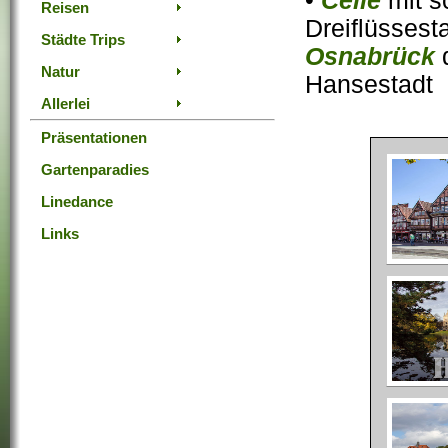
•
Celle
mit s
Reisen
Dreiflüssest
Städte Trips
Osnabrück
d
Natur
Hansestadt
Allerlei
Präsentationen
Gartenparadies
Linedance
Links