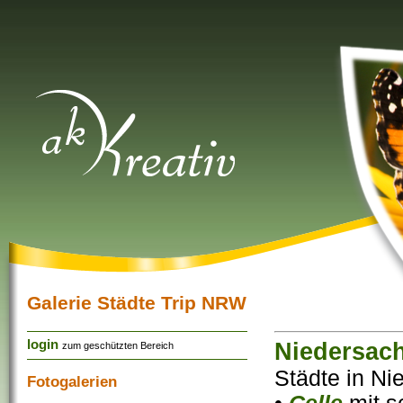
Galerie Städte Trip NRW
login
Niedersac
zum geschützten Bereich
Städte in N
Fotogalerien